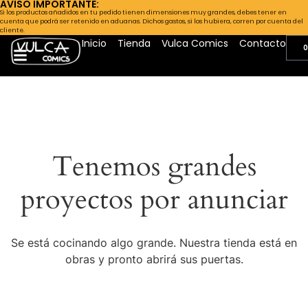
AVISO IMPORTANTE:
Si los productos añadidos en tu pedido tienen dimensiones muy grandes, debes tener en
cuenta que podrá ser retenido en aduanas. Dichos gastos, si los hubiera, corren por cuenta del
cliente.
Inicio
Tienda
Vulca Comics
Contacto
0
Tenemos grandes
proyectos por anunciar
Se está cocinando algo grande. Nuestra tienda está en
obras y pronto abrirá sus puertas.