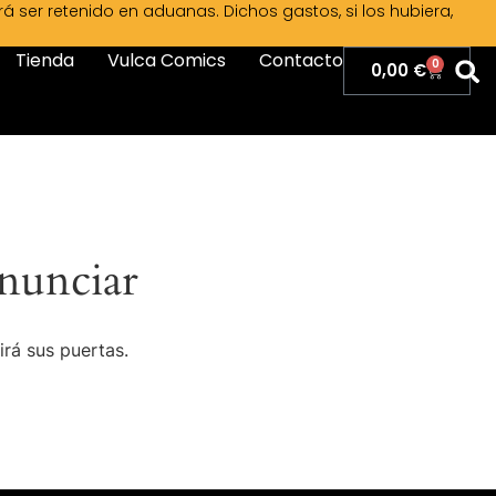
ser retenido en aduanas. Dichos gastos, si los hubiera,
Tienda
Vulca Comics
Contacto
0
0,00
€
nunciar
irá sus puertas.