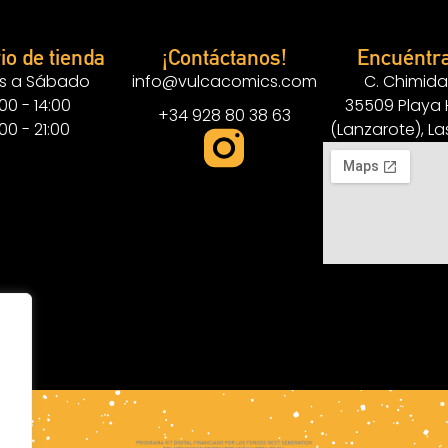
io de tienda
¡Contáctanos!
Encuéntr
s a Sábado
info@vulcacomics.com
C. Chimida
:00 - 14:00
35509 Playa
+34 928 80 38 63
:00 - 21:00
(Lanzarote), L