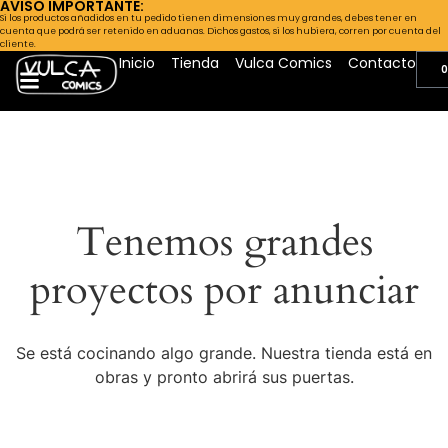
AVISO IMPORTANTE:
Si los productos añadidos en tu pedido tienen dimensiones muy grandes, debes tener en
cuenta que podrá ser retenido en aduanas. Dichos gastos, si los hubiera, corren por cuenta del
cliente.
Inicio
Tienda
Vulca Comics
Contacto
0
Tenemos grandes
proyectos por anunciar
Se está cocinando algo grande. Nuestra tienda está en
obras y pronto abrirá sus puertas.