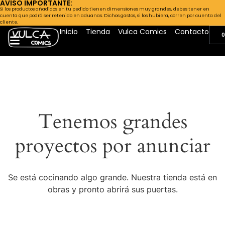
AVISO IMPORTANTE:
Si los productos añadidos en tu pedido tienen dimensiones muy grandes, debes tener en
cuenta que podrá ser retenido en aduanas. Dichos gastos, si los hubiera, corren por cuenta del
cliente.
Inicio
Tienda
Vulca Comics
Contacto
0
Tenemos grandes
proyectos por anunciar
Se está cocinando algo grande. Nuestra tienda está en
obras y pronto abrirá sus puertas.