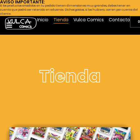
AVISO IMPORTANTE:
Si los productos añadidos en tu pedido tienen dimensiones muy grandes, debes tener en
cuenta que podrá ser retenido en aduanas. Dichos gastos, si los hubiera, corren por cuenta del
cliente.
Inicio
Tienda
Vulca Comics
Contacto
0
Tienda