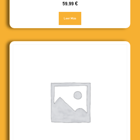
59,99
€
Leer Más