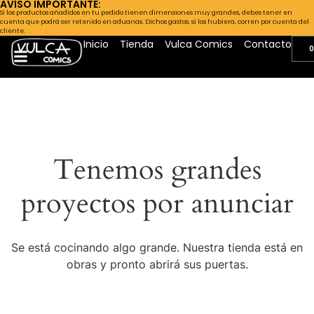
AVISO IMPORTANTE:
Si los productos añadidos en tu pedido tienen dimensiones muy grandes, debes tener en
cuenta que podrá ser retenido en aduanas. Dichos gastos, si los hubiera, corren por cuenta del
cliente.
Inicio
Tienda
Vulca Comics
Contacto
0
Tenemos grandes
proyectos por anunciar
Se está cocinando algo grande. Nuestra tienda está en
obras y pronto abrirá sus puertas.