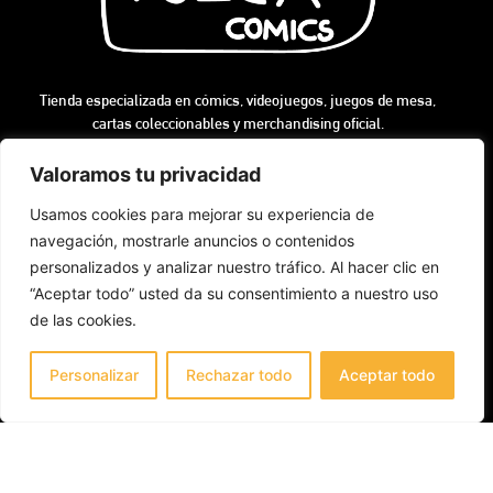
Tienda especializada en cómics, videojuegos, juegos de mesa,
cartas coleccionables y merchandising oficial.
Horario de tienda
Lunes a Sábado
Valoramos tu privacidad
10:00 - 14:00
Usamos cookies para mejorar su experiencia de
17:00 - 21:00
¡Contáctanos!
navegación, mostrarle anuncios o contenidos
info@vulcacomics.com
personalizados y analizar nuestro tráfico. Al hacer clic en
+34 928 80 38 63
“Aceptar todo” usted da su consentimiento a nuestro uso
de las cookies.
Encuéntranos
C. Chimidas 39
Personalizar
Rechazar todo
Aceptar todo
35509 Playa Honda (Lanzarote), Las Palmas