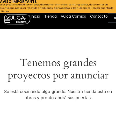
AVISO IMPORTANTE:
Si los productos añadidos en tu pedido tienen dimensiones muy grandes, debes tener en
cuenta que podrá ser retenido en aduanas. Dichos gastos, si los hubiera, corren por cuenta del
cliente.
Inicio
Tienda
Vulca Comics
Contacto
0
Tenemos grandes
proyectos por anunciar
Se está cocinando algo grande. Nuestra tienda está en
obras y pronto abrirá sus puertas.