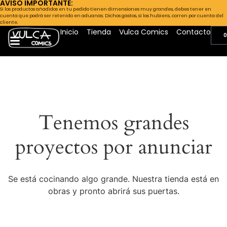
AVISO IMPORTANTE:
Si los productos añadidos en tu pedido tienen dimensiones muy grandes, debes tener en
cuenta que podrá ser retenido en aduanas. Dichos gastos, si los hubiera, corren por cuenta del
cliente.
Inicio
Tienda
Vulca Comics
Contacto
0
Tenemos grandes
proyectos por anunciar
Se está cocinando algo grande. Nuestra tienda está en
obras y pronto abrirá sus puertas.