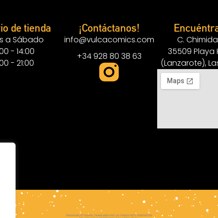
io de tienda
¡Contáctanos!
Encuéntr
s a Sábado
info@vulcacomics.com
C. Chimida
:00 - 14:00
35509 Playa
+34 928 80 38 63
:00 - 21:00
(Lanzarote), L