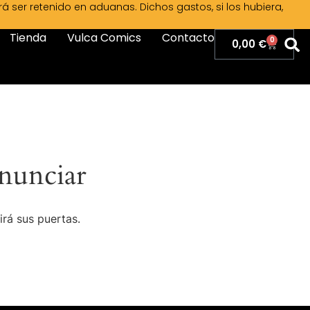
ser retenido en aduanas. Dichos gastos, si los hubiera,
Tienda
Vulca Comics
Contacto
0
0,00
€
nunciar
irá sus puertas.