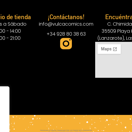
io de tienda
¡Contáctanos!
Encuéntr
s a Sábado
info@vulcacomics.com
C. Chimida
:00 - 14:00
35509 Playa
+34 928 80 38 63
:00 - 21:00
(Lanzarote), L