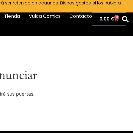
ser retenido en aduanas. Dichos gastos, si los hubiera,
Tienda
Vulca Comics
Contacto
0
0,00
€
nunciar
irá sus puertas.