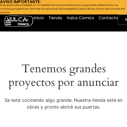
AVISO IMPORTANTE:
Si los productos añadidos en tu pedido tienen dimensiones muy grandes, debes tener en
cuenta que podrá ser retenido en aduanas. Dichos gastos, si los hubiera, corren por cuenta del
cliente.
Inicio
Tienda
Vulca Comics
Contacto
0
Tenemos grandes
proyectos por anunciar
Se está cocinando algo grande. Nuestra tienda está en
obras y pronto abrirá sus puertas.