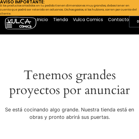
AVISO IMPORTANTE:
Si los productos añadidos en tu pedido tienen dimensiones muy grandes, debes tener en
cuenta que podrá ser retenido en aduanas. Dichos gastos, si los hubiera, corren por cuenta del
cliente.
Inicio
Tienda
Vulca Comics
Contacto
0
Tenemos grandes
proyectos por anunciar
Se está cocinando algo grande. Nuestra tienda está en
obras y pronto abrirá sus puertas.