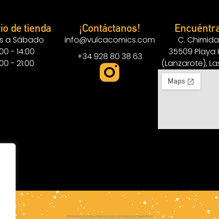
io de tienda
¡Contáctanos!
Encuéntr
s a Sábado
info@vulcacomics.com
C. Chimida
:00 - 14:00
35509 Playa
+34 928 80 38 63
:00 - 21:00
(Lanzarote), L