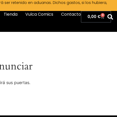
ser retenido en aduanas. Dichos gastos, si los hubiera,
Tienda
Vulca Comics
Contacto
0
0,00
€
nunciar
irá sus puertas.