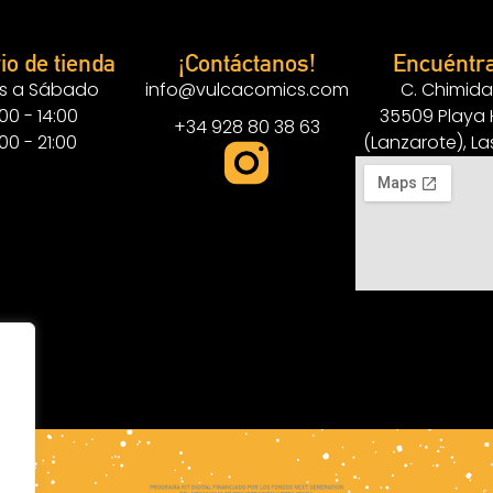
io de tienda
¡Contáctanos!
Encuéntr
s a Sábado
info@vulcacomics.com
C. Chimida
:00 - 14:00
35509 Playa
+34 928 80 38 63
:00 - 21:00
(Lanzarote), L