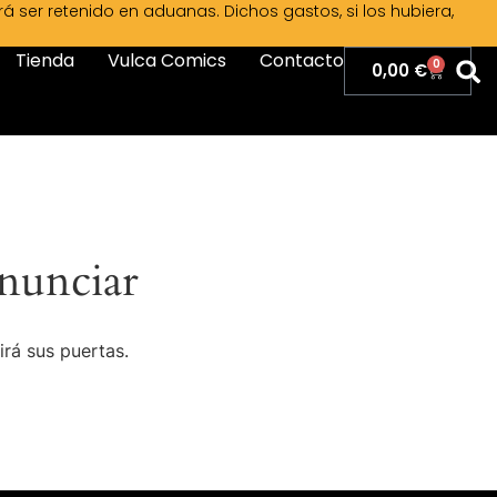
ser retenido en aduanas. Dichos gastos, si los hubiera,
Tienda
Vulca Comics
Contacto
0
0,00
€
nunciar
irá sus puertas.