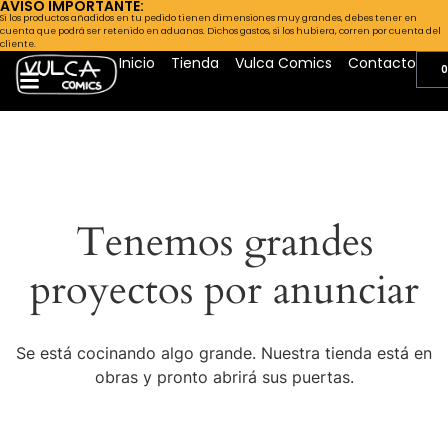
AVISO IMPORTANTE:
Si los productos añadidos en tu pedido tienen dimensiones muy grandes, debes tener en
cuenta que podrá ser retenido en aduanas. Dichos gastos, si los hubiera, corren por cuenta del
cliente.
Inicio
Tienda
Vulca Comics
Contacto
0
Tenemos grandes
proyectos por anunciar
Se está cocinando algo grande. Nuestra tienda está en
obras y pronto abrirá sus puertas.