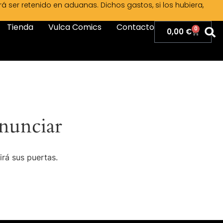
ser retenido en aduanas. Dichos gastos, si los hubiera,
Tienda
Vulca Comics
Contacto
0
0,00
€
nunciar
irá sus puertas.