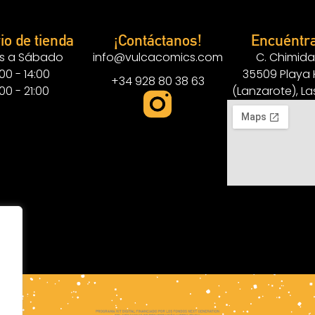
io de tienda
¡Contáctanos!
Encuéntr
s a Sábado
info@vulcacomics.com
C. Chimida
:00 - 14:00
35509 Playa
+34 928 80 38 63
:00 - 21:00
(Lanzarote), L