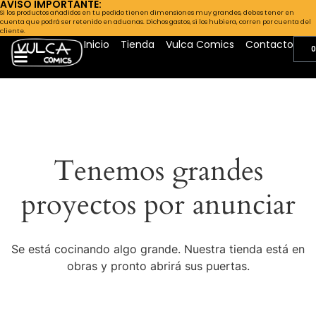
AVISO IMPORTANTE:
Si los productos añadidos en tu pedido tienen dimensiones muy grandes, debes tener en
cuenta que podrá ser retenido en aduanas. Dichos gastos, si los hubiera, corren por cuenta del
cliente.
Inicio
Tienda
Vulca Comics
Contacto
0
Tenemos grandes
proyectos por anunciar
Se está cocinando algo grande. Nuestra tienda está en
obras y pronto abrirá sus puertas.