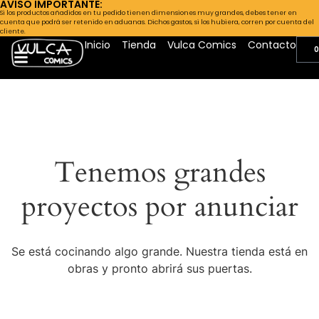
AVISO IMPORTANTE:
Si los productos añadidos en tu pedido tienen dimensiones muy grandes, debes tener en
cuenta que podrá ser retenido en aduanas. Dichos gastos, si los hubiera, corren por cuenta del
cliente.
Inicio
Tienda
Vulca Comics
Contacto
0
Tenemos grandes
proyectos por anunciar
Se está cocinando algo grande. Nuestra tienda está en
obras y pronto abrirá sus puertas.