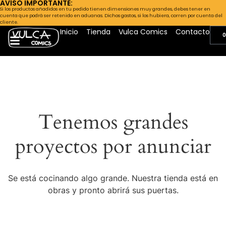
AVISO IMPORTANTE:
Si los productos añadidos en tu pedido tienen dimensiones muy grandes, debes tener en
cuenta que podrá ser retenido en aduanas. Dichos gastos, si los hubiera, corren por cuenta del
cliente.
Inicio
Tienda
Vulca Comics
Contacto
0
Tenemos grandes
proyectos por anunciar
Se está cocinando algo grande. Nuestra tienda está en
obras y pronto abrirá sus puertas.