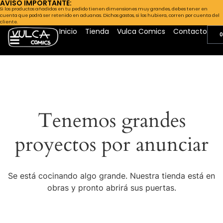
AVISO IMPORTANTE:
Si los productos añadidos en tu pedido tienen dimensiones muy grandes, debes tener en
cuenta que podrá ser retenido en aduanas. Dichos gastos, si los hubiera, corren por cuenta del
cliente.
Inicio
Tienda
Vulca Comics
Contacto
0
Tenemos grandes
proyectos por anunciar
Se está cocinando algo grande. Nuestra tienda está en
obras y pronto abrirá sus puertas.