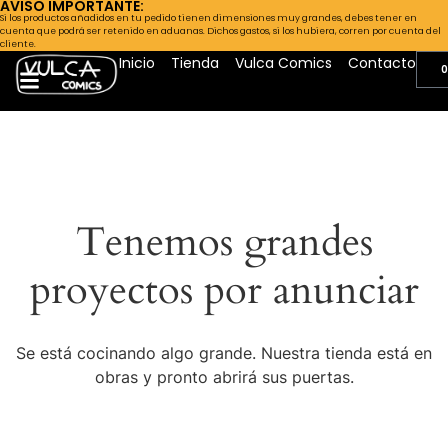
AVISO IMPORTANTE:
Si los productos añadidos en tu pedido tienen dimensiones muy grandes, debes tener en
cuenta que podrá ser retenido en aduanas. Dichos gastos, si los hubiera, corren por cuenta del
cliente.
Inicio
Tienda
Vulca Comics
Contacto
0
Tenemos grandes
proyectos por anunciar
Se está cocinando algo grande. Nuestra tienda está en
obras y pronto abrirá sus puertas.