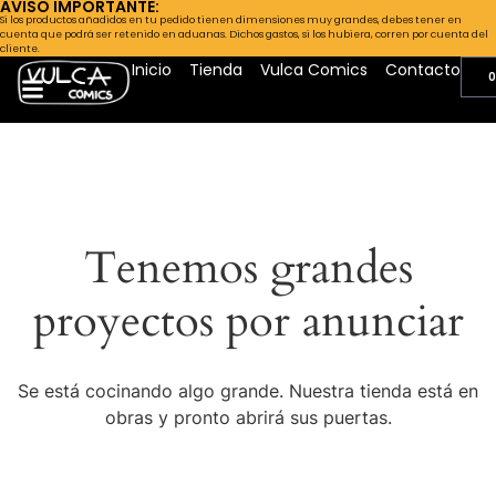
AVISO IMPORTANTE:
Si los productos añadidos en tu pedido tienen dimensiones muy grandes, debes tener en
cuenta que podrá ser retenido en aduanas. Dichos gastos, si los hubiera, corren por cuenta del
cliente.
Inicio
Tienda
Vulca Comics
Contacto
0
Tenemos grandes
proyectos por anunciar
Se está cocinando algo grande. Nuestra tienda está en
obras y pronto abrirá sus puertas.