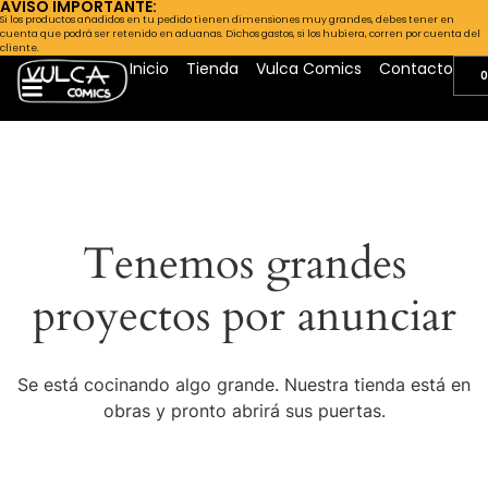
AVISO IMPORTANTE:
Si los productos añadidos en tu pedido tienen dimensiones muy grandes, debes tener en
cuenta que podrá ser retenido en aduanas. Dichos gastos, si los hubiera, corren por cuenta del
cliente.
Inicio
Tienda
Vulca Comics
Contacto
0
Tenemos grandes
proyectos por anunciar
Se está cocinando algo grande. Nuestra tienda está en
obras y pronto abrirá sus puertas.