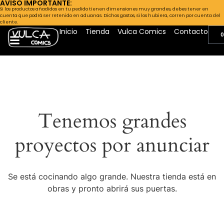
AVISO IMPORTANTE:
Si los productos añadidos en tu pedido tienen dimensiones muy grandes, debes tener en
cuenta que podrá ser retenido en aduanas. Dichos gastos, si los hubiera, corren por cuenta del
cliente.
Inicio
Tienda
Vulca Comics
Contacto
0
Tenemos grandes
proyectos por anunciar
Se está cocinando algo grande. Nuestra tienda está en
obras y pronto abrirá sus puertas.