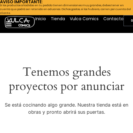
AVISO IMPORTANTE:
Si los productos añadidos en tu pedido tienen dimensiones muy grandes, debes tener en
cuenta que podrá ser retenido en aduanas. Dichos gastos, si los hubiera, corren por cuenta del
cliente.
Inicio
Tienda
Vulca Comics
Contacto
0
Tenemos grandes
proyectos por anunciar
Se está cocinando algo grande. Nuestra tienda está en
obras y pronto abrirá sus puertas.