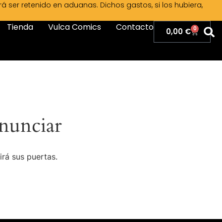
ser retenido en aduanas. Dichos gastos, si los hubiera,
Tienda
Vulca Comics
Contacto
0
0,00
€
nunciar
irá sus puertas.