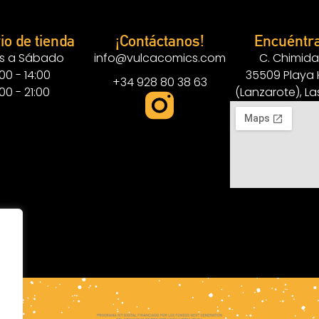
io de tienda
¡Contáctanos!
Encuéntr
s a Sábado
info@vulcacomics.com
C. Chimida
:00 - 14:00
35509 Playa
+34 928 80 38 63
:00 - 21:00
(Lanzarote), L