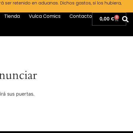
ser retenido en aduanas. Dichos gastos, si los hubiera,
Tienda
Vulca Comics
Contacto
0
0,00
€
nunciar
irá sus puertas.