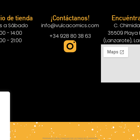
io de tienda
¡Contáctanos!
Encuéntr
s a Sábado
info@vulcacomics.com
C. Chimida
:00 - 14:00
35509 Playa
+34 928 80 38 63
:00 - 21:00
(Lanzarote), L