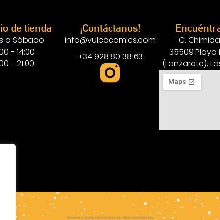
io de tienda
¡Contáctanos!
Encuéntr
s a Sábado
info@vulcacomics.com
C. Chimida
:00 - 14:00
35509 Playa
+34 928 80 38 63
:00 - 21:00
(Lanzarote), L