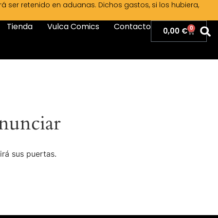
ser retenido en aduanas. Dichos gastos, si los hubiera,
Tienda
Vulca Comics
Contacto
0
0,00
€
nunciar
irá sus puertas.