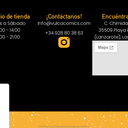
io de tienda
¡Contáctanos!
Encuéntr
s a Sábado
info@vulcacomics.com
C. Chimida
:00 - 14:00
35509 Playa
+34 928 80 38 63
:00 - 21:00
(Lanzarote), L