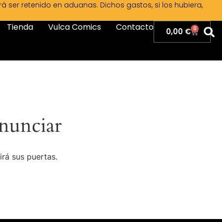
ser retenido en aduanas. Dichos gastos, si los hubiera,
Tienda
Vulca Comics
Contacto
0
0,00
€
nunciar
irá sus puertas.