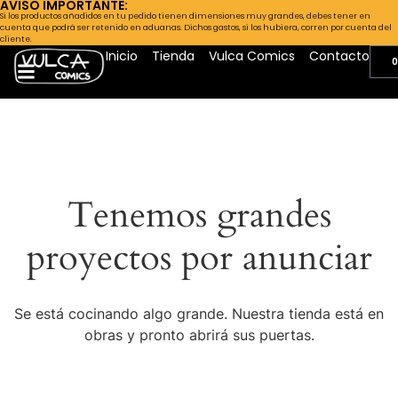
AVISO IMPORTANTE:
Si los productos añadidos en tu pedido tienen dimensiones muy grandes, debes tener en
cuenta que podrá ser retenido en aduanas. Dichos gastos, si los hubiera, corren por cuenta del
cliente.
Inicio
Tienda
Vulca Comics
Contacto
0
Tenemos grandes
proyectos por anunciar
Se está cocinando algo grande. Nuestra tienda está en
obras y pronto abrirá sus puertas.