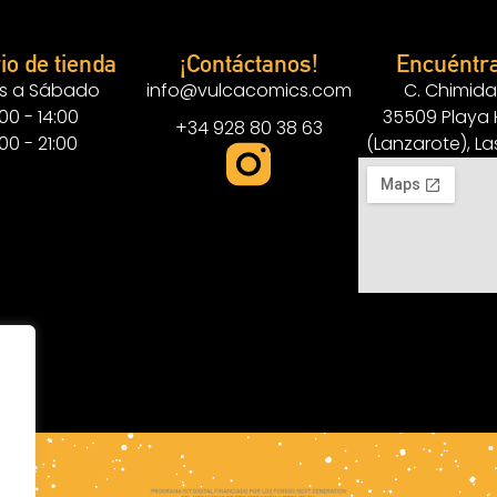
io de tienda
¡Contáctanos!
Encuéntr
s a Sábado
info@vulcacomics.com
C. Chimida
:00 - 14:00
35509 Playa
+34 928 80 38 63
:00 - 21:00
(Lanzarote), L