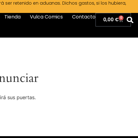
ser retenido en aduanas. Dichos gastos, si los hubiera,
Tienda
Vulca Comics
Contacto
0
0,00
€
nunciar
irá sus puertas.