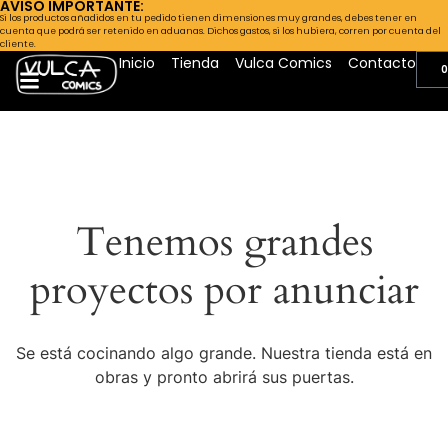
AVISO IMPORTANTE:
Si los productos añadidos en tu pedido tienen dimensiones muy grandes, debes tener en
cuenta que podrá ser retenido en aduanas. Dichos gastos, si los hubiera, corren por cuenta del
cliente.
Inicio
Tienda
Vulca Comics
Contacto
0
Tenemos grandes
proyectos por anunciar
Se está cocinando algo grande. Nuestra tienda está en
obras y pronto abrirá sus puertas.