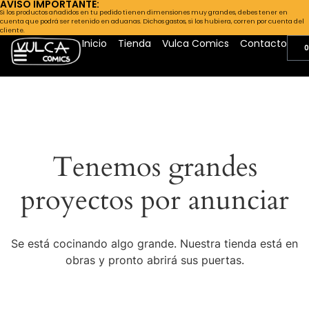
AVISO IMPORTANTE:
Si los productos añadidos en tu pedido tienen dimensiones muy grandes, debes tener en
cuenta que podrá ser retenido en aduanas. Dichos gastos, si los hubiera, corren por cuenta del
cliente.
Inicio
Tienda
Vulca Comics
Contacto
0
Tenemos grandes
proyectos por anunciar
Se está cocinando algo grande. Nuestra tienda está en
obras y pronto abrirá sus puertas.