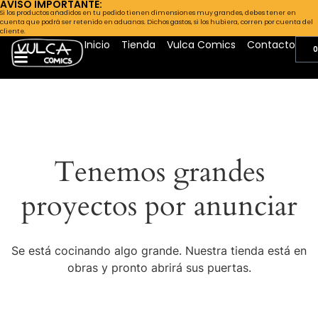
AVISO IMPORTANTE:
Si los productos añadidos en tu pedido tienen dimensiones muy grandes, debes tener en
cuenta que podrá ser retenido en aduanas. Dichos gastos, si los hubiera, corren por cuenta del
cliente.
Inicio
Tienda
Vulca Comics
Contacto
0
Tenemos grandes
proyectos por anunciar
Se está cocinando algo grande. Nuestra tienda está en
obras y pronto abrirá sus puertas.