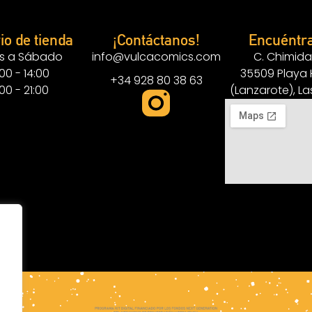
io de tienda
¡Contáctanos!
Encuéntr
s a Sábado
info@vulcacomics.com
C. Chimida
:00 - 14:00
35509 Playa
+34 928 80 38 63
:00 - 21:00
(Lanzarote), L