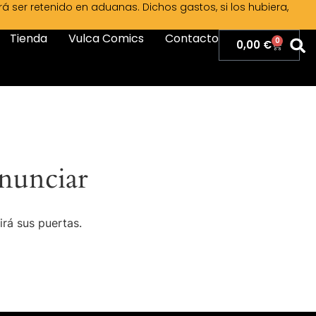
ser retenido en aduanas. Dichos gastos, si los hubiera,
Tienda
Vulca Comics
Contacto
0
0,00
€
nunciar
irá sus puertas.