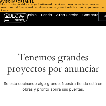
AVISO IMPORTANTE:
Si los productos añadidos en tu pedido tienen dimensiones muy grandes, debes tener en
cuenta que podrá ser retenido en aduanas. Dichos gastos, si los hubiera, corren por cuenta del
cliente.
Inicio
Tienda
Vulca Comics
Contacto
0
Tenemos grandes
proyectos por anunciar
Se está cocinando algo grande. Nuestra tienda está en
obras y pronto abrirá sus puertas.