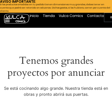
AVISO IMPORTANTE:
Si los productos añadidos en tu pedido tienen dimensiones muy grandes, debes tener en
cuenta que podrá ser retenido en aduanas. Dichos gastos, si los hubiera, corren por cuenta del
cliente.
Inicio
Tienda
Vulca Comics
Contacto
0
Tenemos grandes
proyectos por anunciar
Se está cocinando algo grande. Nuestra tienda está en
obras y pronto abrirá sus puertas.