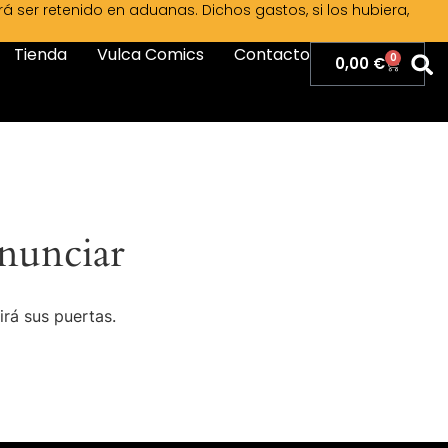
ser retenido en aduanas. Dichos gastos, si los hubiera,
Tienda
Vulca Comics
Contacto
0
0,00
€
nunciar
irá sus puertas.