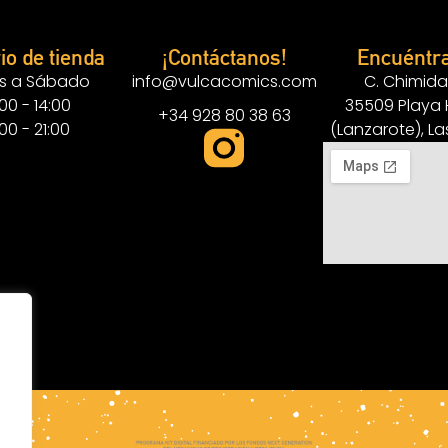
io de tienda
¡Contáctanos!
Encuéntr
s a Sábado
info@vulcacomics.com
C. Chimida
:00 - 14:00
35509 Playa
+34 928 80 38 63
:00 - 21:00
(Lanzarote), L