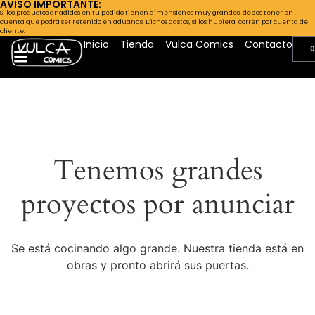
AVISO IMPORTANTE:
Si los productos añadidos en tu pedido tienen dimensiones muy grandes, debes tener en
cuenta que podrá ser retenido en aduanas. Dichos gastos, si los hubiera, corren por cuenta del
cliente.
Inicio
Tienda
Vulca Comics
Contacto
0
Tenemos grandes
proyectos por anunciar
Se está cocinando algo grande. Nuestra tienda está en
obras y pronto abrirá sus puertas.