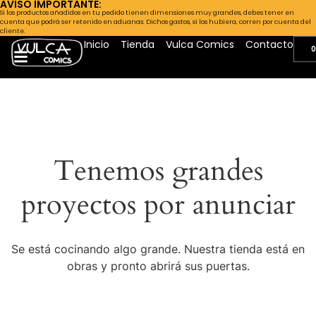
AVISO IMPORTANTE:
Si los productos añadidos en tu pedido tienen dimensiones muy grandes, debes tener en
cuenta que podrá ser retenido en aduanas. Dichos gastos, si los hubiera, corren por cuenta del
cliente.
Inicio
Tienda
Vulca Comics
Contacto
0
Tenemos grandes
proyectos por anunciar
Se está cocinando algo grande. Nuestra tienda está en
obras y pronto abrirá sus puertas.