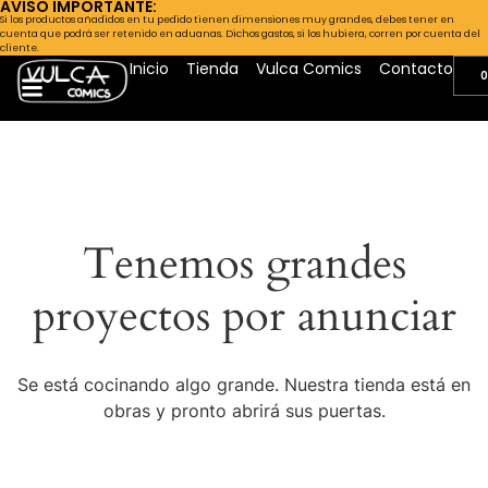
AVISO IMPORTANTE:
Si los productos añadidos en tu pedido tienen dimensiones muy grandes, debes tener en
cuenta que podrá ser retenido en aduanas. Dichos gastos, si los hubiera, corren por cuenta del
cliente.
Inicio
Tienda
Vulca Comics
Contacto
0
Tenemos grandes
proyectos por anunciar
Se está cocinando algo grande. Nuestra tienda está en
obras y pronto abrirá sus puertas.