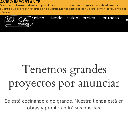
AVISO IMPORTANTE:
Si los productos añadidos en tu pedido tienen dimensiones muy grandes, debes tener en
cuenta que podrá ser retenido en aduanas. Dichos gastos, si los hubiera, corren por cuenta del
cliente.
Inicio
Tienda
Vulca Comics
Contacto
0
Tenemos grandes
proyectos por anunciar
Se está cocinando algo grande. Nuestra tienda está en
obras y pronto abrirá sus puertas.