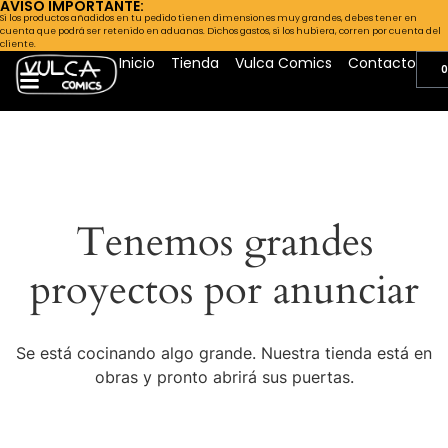
AVISO IMPORTANTE:
Si los productos añadidos en tu pedido tienen dimensiones muy grandes, debes tener en
cuenta que podrá ser retenido en aduanas. Dichos gastos, si los hubiera, corren por cuenta del
cliente.
Inicio
Tienda
Vulca Comics
Contacto
0
Tenemos grandes
proyectos por anunciar
Se está cocinando algo grande. Nuestra tienda está en
obras y pronto abrirá sus puertas.