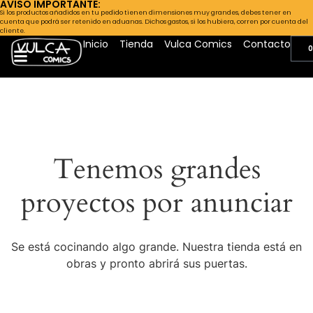
AVISO IMPORTANTE:
Si los productos añadidos en tu pedido tienen dimensiones muy grandes, debes tener en
cuenta que podrá ser retenido en aduanas. Dichos gastos, si los hubiera, corren por cuenta del
cliente.
Inicio
Tienda
Vulca Comics
Contacto
0
Tenemos grandes
proyectos por anunciar
Se está cocinando algo grande. Nuestra tienda está en
obras y pronto abrirá sus puertas.