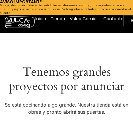
AVISO IMPORTANTE:
Si los productos añadidos en tu pedido tienen dimensiones muy grandes, debes tener en
cuenta que podrá ser retenido en aduanas. Dichos gastos, si los hubiera, corren por cuenta del
cliente.
Inicio
Tienda
Vulca Comics
Contacto
0
Tenemos grandes
proyectos por anunciar
Se está cocinando algo grande. Nuestra tienda está en
obras y pronto abrirá sus puertas.