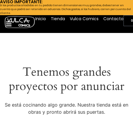
AVISO IMPORTANTE:
Si los productos añadidos en tu pedido tienen dimensiones muy grandes, debes tener en
cuenta que podrá ser retenido en aduanas. Dichos gastos, si los hubiera, corren por cuenta del
cliente.
Inicio
Tienda
Vulca Comics
Contacto
0
Tenemos grandes
proyectos por anunciar
Se está cocinando algo grande. Nuestra tienda está en
obras y pronto abrirá sus puertas.