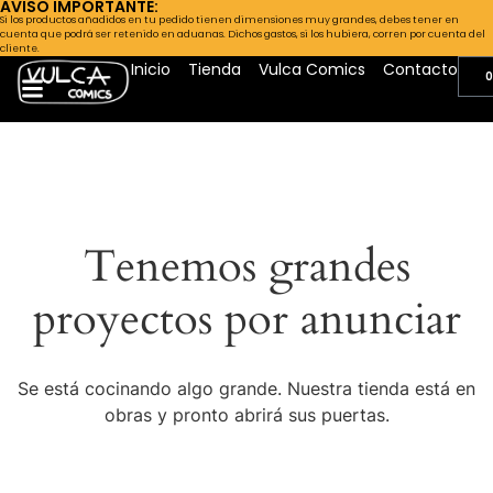
AVISO IMPORTANTE:
Si los productos añadidos en tu pedido tienen dimensiones muy grandes, debes tener en
cuenta que podrá ser retenido en aduanas. Dichos gastos, si los hubiera, corren por cuenta del
cliente.
Inicio
Tienda
Vulca Comics
Contacto
0
Tenemos grandes
proyectos por anunciar
Se está cocinando algo grande. Nuestra tienda está en
obras y pronto abrirá sus puertas.