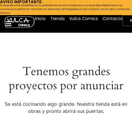
AVISO IMPORTANTE:
Si los productos añadidos en tu pedido tienen dimensiones muy grandes, debes tener en
cuenta que podrá ser retenido en aduanas. Dichos gastos, si los hubiera, corren por cuenta del
cliente.
Inicio
Tienda
Vulca Comics
Contacto
0
Tenemos grandes
proyectos por anunciar
Se está cocinando algo grande. Nuestra tienda está en
obras y pronto abrirá sus puertas.