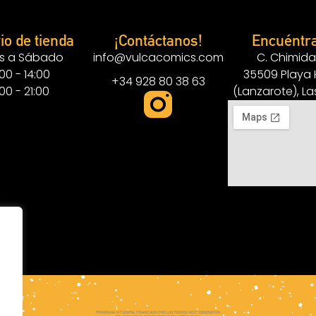
io de tienda
¡Contáctanos!
Encuéntr
s a Sábado
info@vulcacomics.com
C. Chimida
:00 - 14:00
35509 Playa
+34 928 80 38 63
:00 - 21:00
(Lanzarote), L