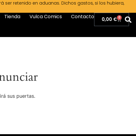
ser retenido en aduanas. Dichos gastos, si los hubiera,
Tienda
Vulca Comics
Contacto
0
0,00
€
nunciar
irá sus puertas.